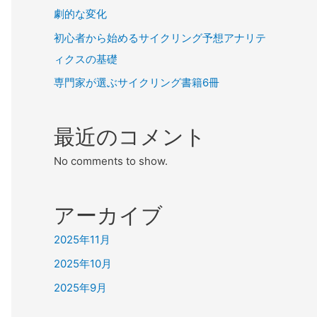
劇的な変化
初心者から始めるサイクリング予想アナリテ
ィクスの基礎
専門家が選ぶサイクリング書籍6冊
最近のコメント
No comments to show.
アーカイブ
2025年11月
2025年10月
2025年9月