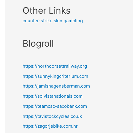
Other Links
counter-strike skin gambling
Blogroll
https://northdorsettrailway.org
https://sunnykingcriterium.com
https://jamishagensberman.com
https://solvistanationals.com
https://teamcsc-saxobank.com
https://tavistockcycles.co.uk
https://zagorjebike.com.hr