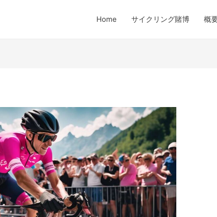
Home
サイクリング賭博
概