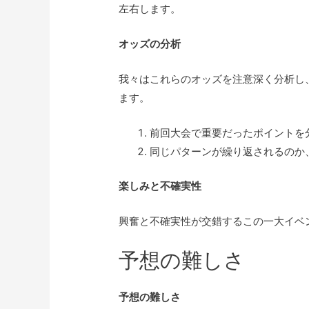
左右します。
オッズの分析
我々はこれらのオッズを注意深く分析し
ます。
前回大会で重要だったポイントを
同じパターンが繰り返されるのか
楽しみと不確実性
興奮と不確実性が交錯するこの一大イベ
予想の難しさ
予想の難しさ