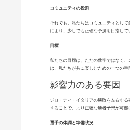
コミュニティの役割
それでも、私たちはコミュニティとして
により、少しでも正確な予測を目指して
目標
私たちの目標は、ただの数字ではなく、
は、私たちが共に楽しむための一つの手
影響力のある要因
ジロ・ディ・イタリアの勝敗を左右する
することで、より正確な勝者予想が可能
選手の体調と準備状況