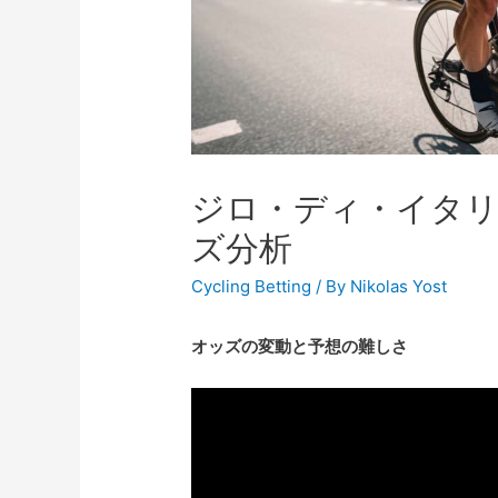
ジロ・ディ・イタリ
ズ分析
Cycling Betting
/ By
Nikolas Yost
オッズの変動と予想の難しさ