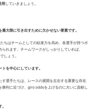
に活用
していきましょう。
を最大限に引き出すために欠かせない要素です。
私たちはチームとしての結束力を高め、各選手が持つポ
められます。チームワークがしっかりしていれば、
きるでしょう。
ートを中心にしています。
たす選手たちは、レースの展開を左右する重要な存在
利に近づけ、giro oddsを上げるのに大いに貢献し
す。