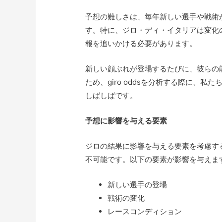
予想の難しさは、毎年新しい選手や戦術
す。特に、ジロ・ディ・イタリアは変化
報を追いかける必要があります。
新しい顔ぶれが登場するたびに、彼らの
ため、giro oddsを分析する際に、
しばしばです。
予想に影響を与える要素
ジロの結果に影響を与える要素を考慮す
不可能です。以下の要素が影響を与えま
新しい選手の登場
戦術の変化
レースコンディション