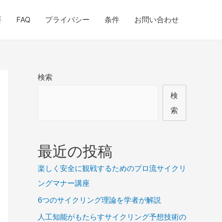
要
FAQ
プライバシー
条件
お問い合わせ
検索
検
索
最近の投稿
楽しく安全に観戦するためのプロ流サイクリ
ングマナー講座
6つのサイクリング理論を学者が解説
人工知能がもたらすサイクリング予想技術の